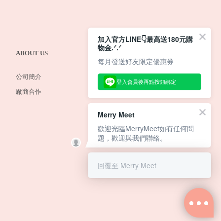
加入官方LINE👇最高送180元購
物金.ᐟ.ᐟ
ABOUT US
每月發送好友限定優惠券
公司簡介
登入會員後再點按鈕綁定
廠商合作
Merry Meet
歡迎光臨MerryMeet如有任何問
題，歡迎與我們聯絡。
回覆至 Merry Meet