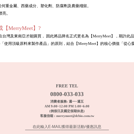
證無任何重金屬、西藥成分、塑化劑、防腐劑及農藥殘留。
漂亮。
MerryMeet】?
灣及東南亞才能購買， 因此將品牌名正式更名為【MerryMeet】，期許此
的品牌宗旨-「使用頂級原料來製作產品」的原則，結合【MerryMeet】的核心價
FREE TEL
0800-033-033
消費者服務: 週一~週五
AM 9:00~12:00 PM 1:00~6:00
(例假日及國定假期休息)
客服信箱 :
merrymeet@dcbio.com.tw