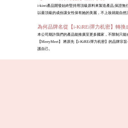
i-kirei產品開發始終堅持用頂級原料來製造產品,保
以最頂級的成份讓女性保有她的美麗，不上妝就能自然
為何品牌名從【i-KiREi彈力机密】轉換成【
本公司期許我們的產品能推廣至更多國家，不限制只能在台
【MerryMeet】 將原先【i-KiREi彈力机密】
護自己。