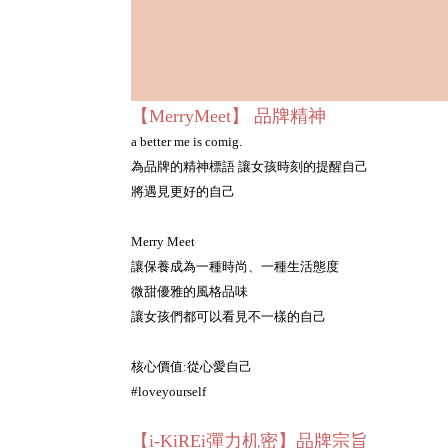
【MerryMeet】 品牌精神
a better me is comig.
為品牌的精神標語 讓女孩時刻的提醒自己
將遇見更好的自己
Merry Meet
讓保養成為一種時尚、一種生活態度
微甜優雅的風格品味
讓女孩們都可以看見不一樣的自己
核心價值:從心愛自己
#loveyourself
【i-KiREi彈力机密】品牌宗旨