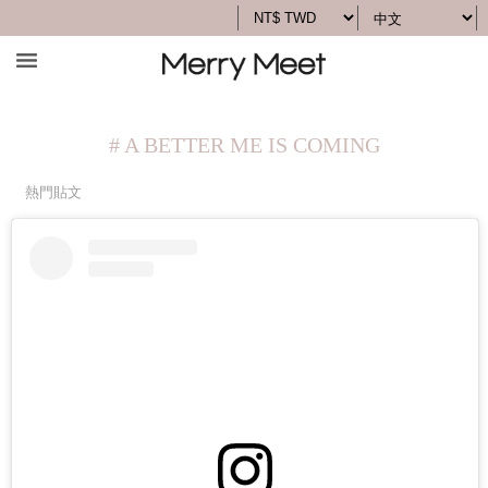
# A BETTER ME IS COMING
熱門貼文