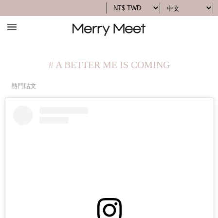
# A BETTER ME IS COMING
熱門貼文