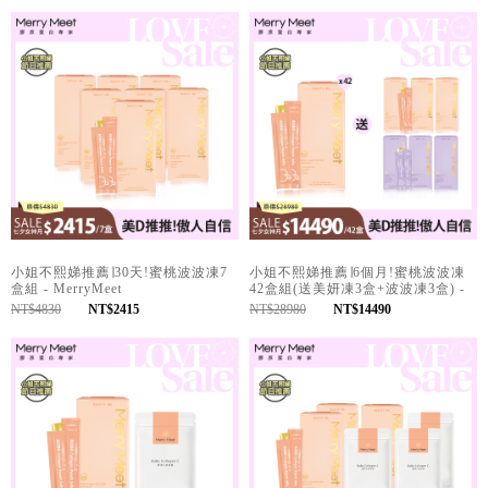
小姐不熙娣推薦∣30天!蜜桃波波凍7
小姐不熙娣推薦∣6個月!蜜桃波波凍
盒組 - MerryMeet
42盒組(送美妍凍3盒+波波凍3盒) -
MerryMeet
NT$4830
NT$2415
NT$28980
NT$14490