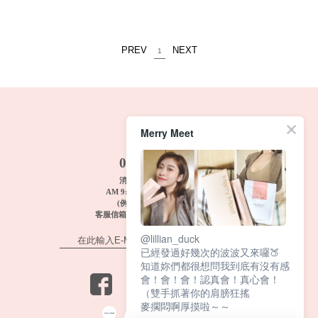
PREV
NEXT
1
Merry Meet
FREE TEL
0800-033-033
消費者服務: 週一~週五
AM 9:00~12:00 PM 1:00~6:00
(例假日及國定假期休息)
客服信箱 :
merrymeet@dcbio.com.tw
@lillian_duck
已經發過好幾次的波波又來囉🍑
知道妳們都很想問我到底有沒有感
會！會！會！認真會！真心會！
（雙手抓著你的肩膀狂搖
麥擱悶啊厚摸啦～～