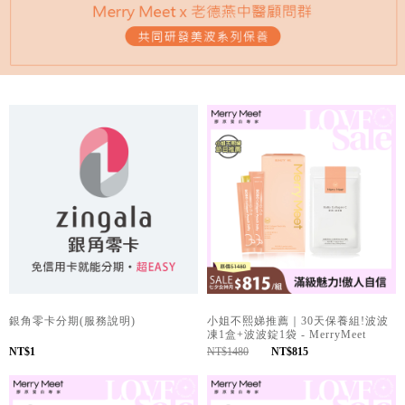
銀角零卡分期(服務說明)
小姐不熙娣推薦｜30天保養組!波波
凍1盒+波波錠1袋 - MerryMeet
NT$1
NT$1480
NT$815