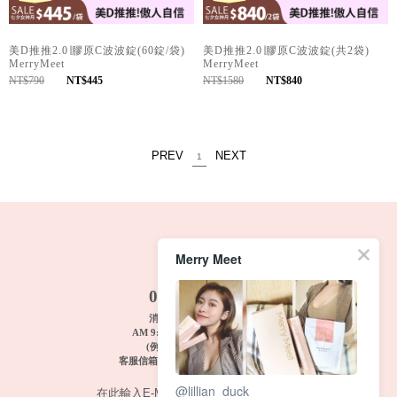
美D推推2.0∣膠原C波波錠(60錠/袋)
美D推推2.0∣膠原C波波錠(共2袋)
MerryMeet
MerryMeet
NT$790
NT$445
NT$1580
NT$840
PREV
NEXT
1
Merry Meet
FREE TEL
0800-033-033
消費者服務: 週一~週五
AM 9:00~12:00 PM 1:00~6:00
(例假日及國定假期休息)
客服信箱 :
merrymeet@dcbio.com.tw
@lillian_duck