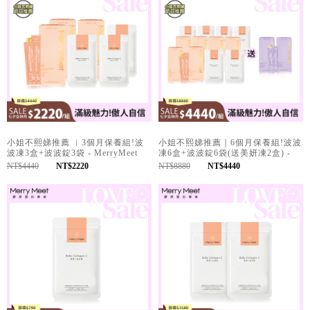
小姐不熙娣推薦 ︱3個月保養組!波
小姐不熙娣推薦｜6個月保養組!波波
波凍3盒+波波錠3袋 - MerryMeet
凍6盒+波波錠6袋(送美妍凍2盒) -
MerryMeet
NT$4440
NT$2220
NT$8880
NT$4440