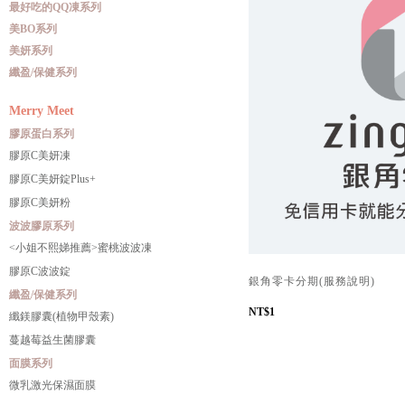
最好吃的QQ凍系列
美BO系列
美妍系列
纖盈/保健系列
Merry Meet
膠原蛋白系列
膠原C美妍凍
膠原C美妍錠Plus+
膠原C美妍粉
波波膠原系列
<小姐不熙娣推薦>蜜桃波波凍
膠原C波波錠
銀角零卡分期(服務說明)
纖盈/保健系列
NT$1
纖鎂膠囊(植物甲殼素)
蔓越莓益生菌膠囊
面膜系列
微乳激光保濕面膜