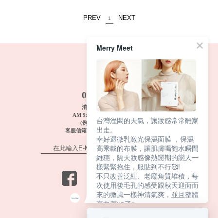
PREV
NEXT
1
Merry Meet
FREE TEL
0800-033-033
消費者服務: 週一~週五
AM 9:00~12:00 PM 1:00~6:00
台灣溼悶的天氣，讓妝感常常離家
(例假日及國定假期休息)
出走。
客服信箱 :
merrymeet@dcbio.com.tw
幸好遇微乳激光保濕面膜 ，保濕
高乘載的布膜，讓肌膚喝飽水瞬間
維穩，隔天妝感像熱戀期的戀人一
樣緊緊抱住，服貼到不行🥰!
不只改善泛紅、老廢角質堆積，每
次使用後毛孔的感受跟秋天迎面而
來的微風一樣神清氣爽，並且整體
亮白都up了✨