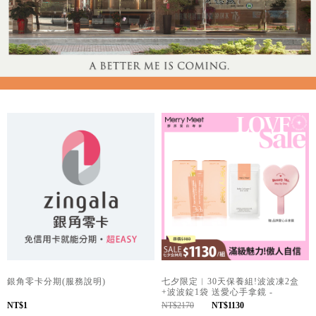
銀角零卡分期(服務說明)
七夕限定︱30天保養組!波波凍2盒
+波波錠1袋 送愛心手拿鏡 -
MerryMeet
NT$1
NT$2170
NT$1130