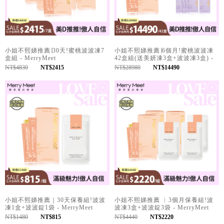
小姐不熙娣推薦∣30天!蜜桃波波凍7
小姐不熙娣推薦∣6個月!蜜桃波波凍
盒組 - MerryMeet
42盒組(送美妍凍3盒+波波凍3盒) -
MerryMeet
NT$4830
NT$2415
NT$28980
NT$14490
小姐不熙娣推薦｜30天保養組!波波
小姐不熙娣推薦 ︱3個月保養組!波
凍1盒+波波錠1袋 - MerryMeet
波凍3盒+波波錠3袋 - MerryMeet
NT$1480
NT$815
NT$4440
NT$2220