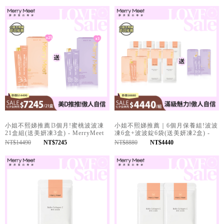
小姐不熙娣推薦∣3個月!蜜桃波波凍
小姐不熙娣推薦｜6個月保養組!波波
21盒組(送美妍凍3盒) - MerryMeet
凍6盒+波波錠6袋(送美妍凍2盒) -
MerryMeet
NT$14490
NT$7245
NT$8880
NT$4440