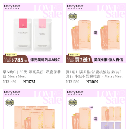
早A晚C｜30天!漂亮美妍+私密保養
買1送1!∣美D推推!蜜桃波波凍(共2
組 MerryMeet
盒) / 小姐不熙娣推薦 - MerryMeet
NT$1480
NT$785
NT$1380
NT$690