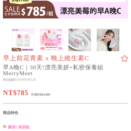
早上前花青素 x 晚上維生素C
早A晚C｜30天!漂亮美妍+私密保養組
MerryMeet
商品編號 01040500126
NT$785
市價
NT$1480
商品特色
膠原C美妍錠