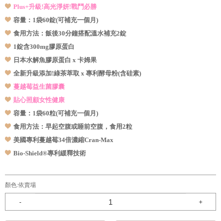
Plus+升級!高光淨妍!戰鬥必勝
容量：1袋60錠(可補充一個月)
食用方法：飯後30分鐘搭配溫水補充2錠
1錠含300mg膠原蛋白
日本水解魚膠原蛋白 x 卡姆果
全新升級添加!綠茶萃取
x 專利酵母粉(含硅素)
蔓越莓益生菌膠囊
貼心照顧女性健康
容量：1袋60粒(可補充一個月)
食用方法：早起空腹或睡前空腹，食用2粒
美國專利蔓越莓34倍濃縮Cran-Max
Bio-Shield®專利緩釋技術
顏色:
依賣場
-
+