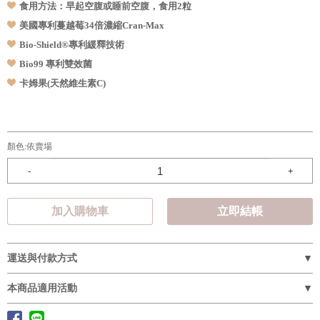
食用方法：早起空腹或睡前空腹，食用2粒
美國專利蔓越莓34倍濃縮Cran-Max
Bio-Shield®專利緩釋技術
Bio99 專利雙效菌
卡姆果(天然維生素C)
顏色:
依賣場
-
+
加入購物車
立即結帳
運送與付款方式
本商品適用活動