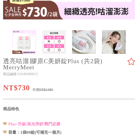
透亮咕溜∣膠原C美妍錠Plus (共2袋)
MerryMeet
商品編號 01040400013
NT$730
市價
NT$1380
商品特色
Plus+升級!高光淨妍!戰鬥必勝
容量：1袋60錠(可補充一個月)