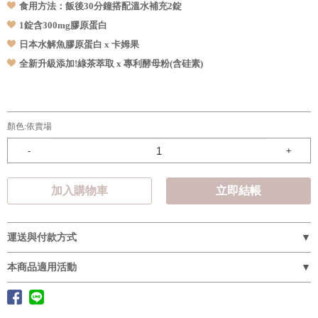
食用方法：飯後30分鐘搭配溫水補充2錠
1錠含300mg膠原蛋白
日本水解魚膠原蛋白 x 卡姆果
全新升級添加!綠茶萃取
x 專利酵母粉(含硅素)
顏色:
依賣場
-
+
加入購物車
立即結帳
運送與付款方式
本商品適用活動